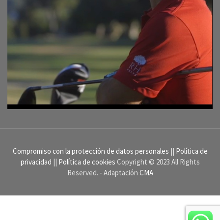
Compromiso con la protección de datos personales
||
Política de
privacidad
||
Política de cookies
Copyright © 2023 All Rights
Reserved. - Adaptación
CMA