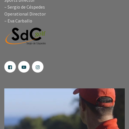
Sports Director
– Sergio de Céspedes
Operational Director
– Eva Carballo