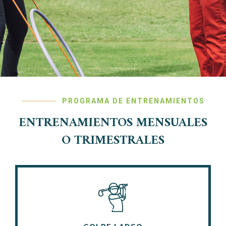
Casino Pago Inmediato 2026 Bonos Y Juegos Top En
España
Necesitas aprender sobre terminologías particulares
utilizadas en el juego.
Casino Games Online 2026 Bonos Y Juegos Top En España
Ahora hay más de 150 casinos en línea de confianza
PROGRAMA DE ENTRENAMIENTOS
internacionales diferentes en Bosnia, que aceptan jugadores
del país.
ENTRENAMIENTOS MENSUALES
Cada oferta agrega un total de 25 giros gratis a la cuenta,
O TRIMESTRALES
generalmente en una máquina de póquer específica.
Jugar gratis al poquer.
Ruleta Tragaperras 2026 Mejores Juegos Y Bonos
Verás giros gratuitos, serás capaz de interactuar con las líneas
de competencia, entre otras cosas..