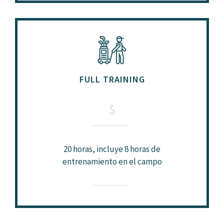
FULL TRAINING
$
20 horas, incluye 8 horas de
entrenamiento en el campo